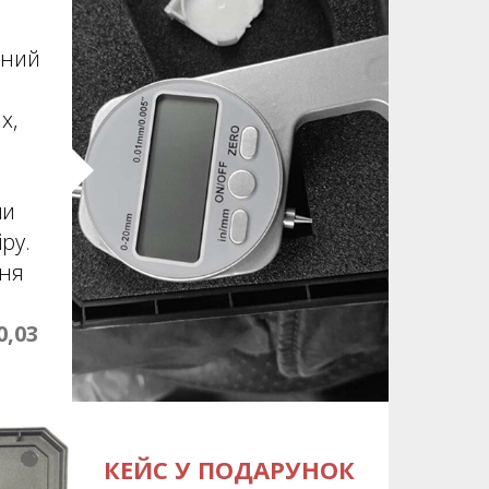
ений
х,
ми
ру.
ння
0,03
КЕЙС У ПОДАРУНОК