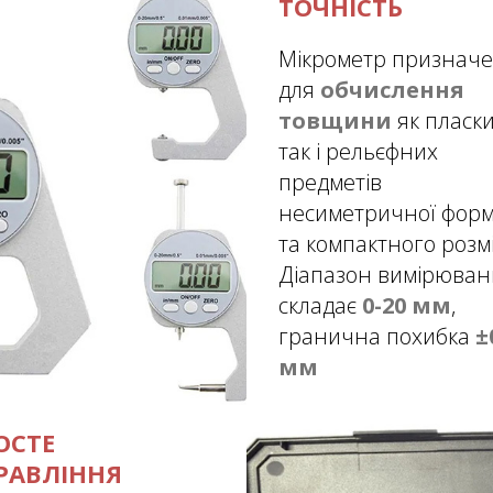
ТОЧНІСТЬ
Мікрометр признач
для
обчислення
товщини
як пласки
так і рельєфних
предметів
несиметричної фор
та компактного розмі
Діапазон вимірюва
складає
0-20 мм
,
гранична похибка
±
мм
ОСТЕ
РАВЛІННЯ