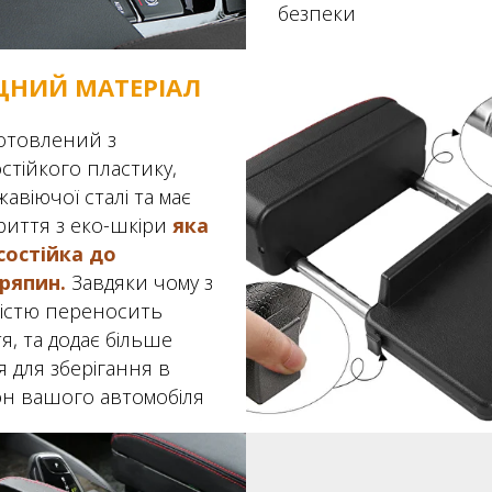
безпеки
ЦНИЙ МАТЕРІАЛ
отовлений з
стійкого пластику,
авіючої сталі та має
риття з еко-шкіри
яка
состійка до
ряпин.
Завдяки чому з
кістю переносить
я, та додає більше
я для зберігання в
он вашого автомобіля