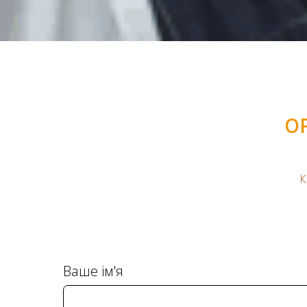
О
К
Ваше ім'я