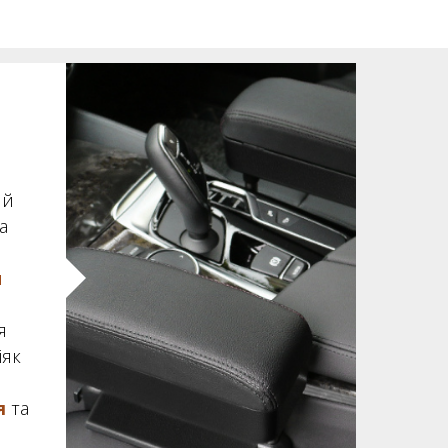
 й
а
и
я
іяк
я
та