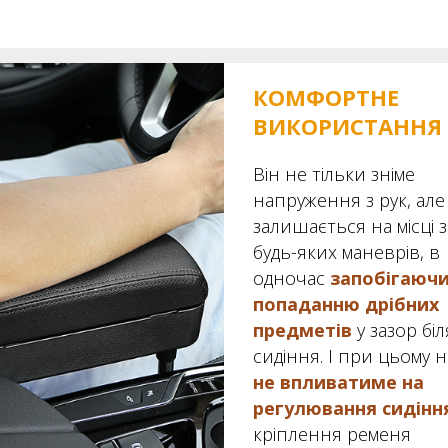
КОМФОРТНЕ
ВИКОРИСТАННЯ
Він не тільки зніме
напруження з рук, але
залишається на місці з
будь-яких маневрів, в
одночас
запобігаюч
попаданню дрібних
предметів
у зазор біл
сидіння. І при цьому н
не впливатиме на
регулювання сидінн
кріплення ременя