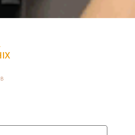
-
ІХ
 В