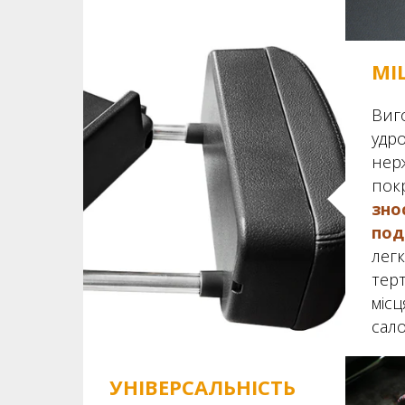
МІ
Виг
удро
нерж
пок
зно
под
лег
терт
місц
сал
УНІВЕРСАЛЬНІСТЬ