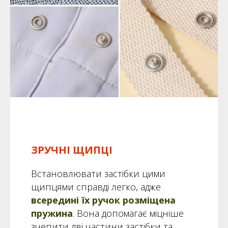
ЗРУЧНІ ЩИПЦІ
Встановлювати застібки цими
щипцями справді легко, адже
всередині їх ручок розміщена
пружина
. Вона допомагає міцніше
зчепити дві частини застібки та