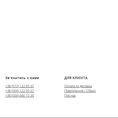
Зв'язатись з нами
ДЛЯ КЛІЄНТА
+38 (073) 122 95 67
Оплата та доставка
+38 (096) 122 95 67
Повернення / Обмін
+38 (066) 660 15 36
Про нас