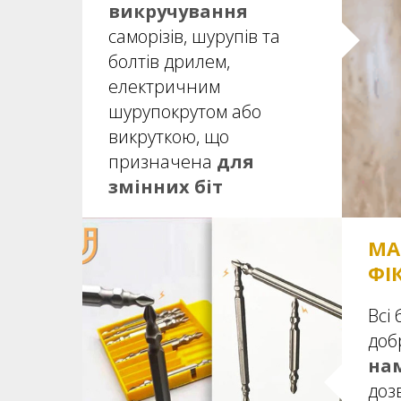
викручування
саморізів, шурупів та
болтів дрилем,
електричним
шурупокрутом або
викруткою, що
призначена
для
змінних біт
МА
ФІ
Всі 
доб
на
доз