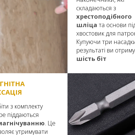
складаються з
хрестоподібного
шліца
та основи пі
хвостовик для патро
Купуючи три насадки
результаті ви отриму
шість біт
ГНІТНА
КСАЦІЯ
біти з комплекту
ре піддаються
магнічуванню
. Це
воляє утримувати