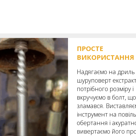
ПРОСТЕ
ВИКОРИСТАННЯ
Надягаємо на дриль
шуруповерт екстрак
потрібного розміру і
вкручуємо в болт, що
зламався. Виставляє
інструмент на повіл
обертання і акуратн
вивертаємо його пр