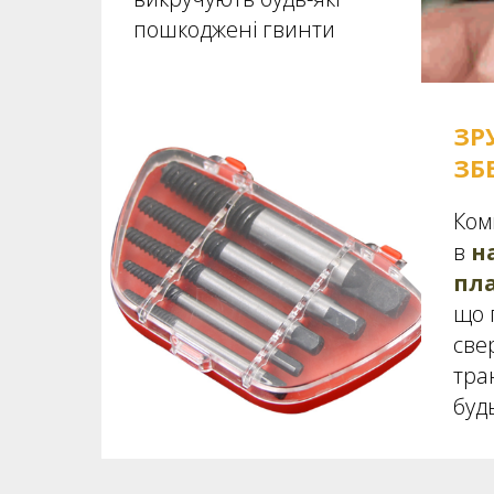
пошкоджені гвинти
ЗР
ЗБ
Ком
в
н
пла
що 
све
тра
буд