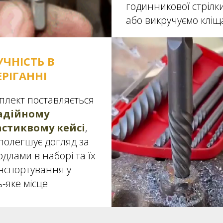
годинникової стрілки
або викручуємо клі
УЧНIСТЬ В
ЕРІГАННІ
плект поставляється
адійному
стиквому кейсі
,
полегшує догляд за
рдлами в наборі та їх
нспортування у
ь-яке місце