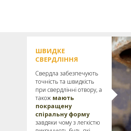
ШВИДКЕ
СВЕРДЛІННЯ
Свердла забезпечують
точність та швидкість
при свердлінні отвору, а
також
мають
покращену
спіральну форму
завдяки чому з легкістю
викручують будь-які