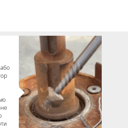
 або
тор
мо
ьне
о
оти