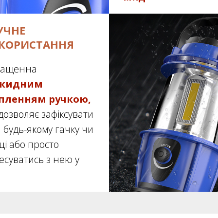
УЧНЕ
КОРИСТАННЯ
нащенна
дкидним
іпленням ручкою
,
дозволяє зафіксувати
а будь-якому гачку чи
ьці або просто
есуватись з нею у