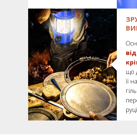
ЗР
ВИ
Ос
ві
кр
що 
її н
гіл
пер
руці