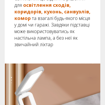
для
освітлення сходів,
коридорів, кухонь, санвузлів,
комор
та взагалі будь-якого місця
у домі чи гаражі. Завдяки підставці
може використовуватись як
настільна лампа, а без неї як
звичайний ліхтар