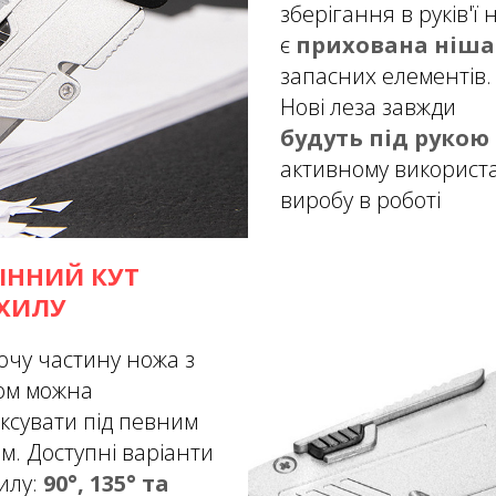
зберігання в руків'ї 
є
прихована ніша
запасних елементів.
Нові леза завжди
будуть під рукою
активному використ
виробу в роботі
ІННИЙ КУТ
ХИЛУ
очу частину ножа з
ом можна
іксувати під певним
ом. Доступні варіанти
илу:
90°, 135° та