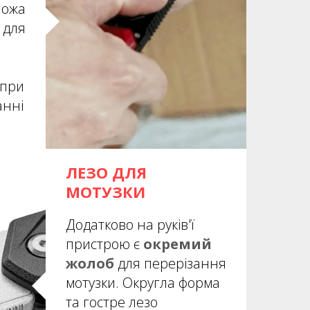
ножа
для
при
анні
ЛЕЗО ДЛЯ
МОТУЗКИ
Додатково на руків'ї
пристрою є
окремий
жолоб
для перерізання
мотузки. Округла форма
та гостре лезо