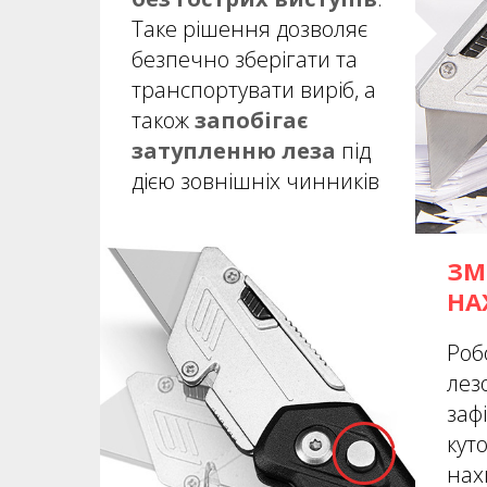
Таке рішення дозволяє
безпечно зберігати та
транспортувати виріб, а
також
запобігає
затупленню леза
під
дією зовнішніх чинників
ЗМ
НА
Роб
лез
заф
кут
нах